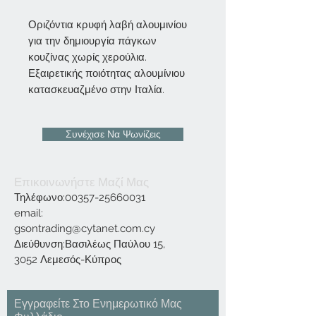
Οριζόντια κρυφή λαβή αλουμινίου
για την δημιουργία πάγκων
κουζίνας χωρίς χερούλια.
Εξαιρετικής ποιότητας αλουμίνιου
κατασκευαζμένο στην Ιταλία.
Συνέχισε Να Ψωνίζεις
Επικοινωνήστε Μαζί Μας
Τηλέφωνο:
00357-25660031
email:
gsontrading@cytanet.com.cy
Διεύθυνση:Βασιλέως Παύλου 15,
3052 Λεμεσός-Κύπρος
Εγγραφείτε Στο Ενημερωτικό Μας