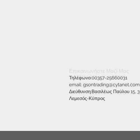
Επικοινωνήστε Μαζί Μας
Τηλέφωνο:00357-25660031
email:
gsontrading@cytanet.com
Διεύθυνση:Βασιλέως Παύλου 15, 
Λεμεσός-Κύπρος