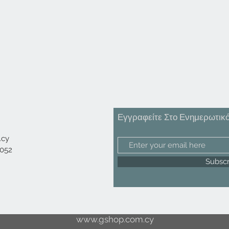
Εγγραφείτε Στο Ενημερωτικ
.cy
3052
Subsc
www.gshop.com.cy